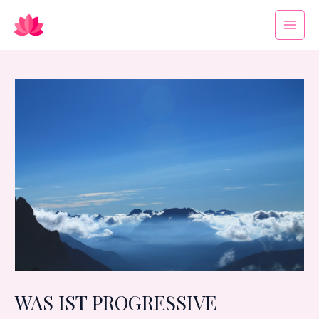
Zum
Beitragsnavigation
Main
Inhalt
Menu
springen
WAS IST PROGRESSIVE