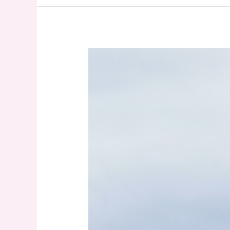
Was
ist
Pilates?