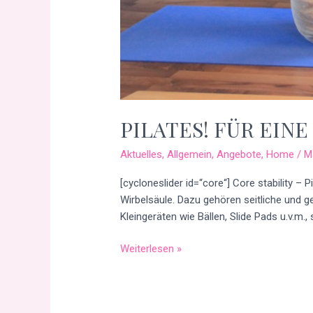
PILATES! FÜR EIN
Aktuelles
,
Allgemein
,
Angebote
,
Home
/
M
[cycloneslider id=“core“] Core stability –
Wirbelsäule. Dazu gehören seitliche und 
Kleingeräten wie Bällen, Slide Pads u.v.m
Weiterlesen »