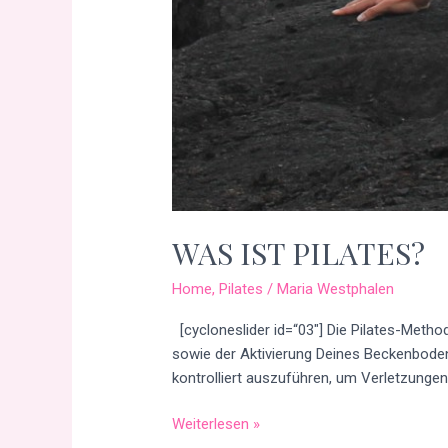
WAS IST PILATES?
Home
,
Pilates
/
Maria Westphalen
[cycloneslider id=“03″] Die Pilates-Metho
sowie der Aktivierung Deines Beckenboden
kontrolliert auszuführen, um Verletzungen 
Weiterlesen »