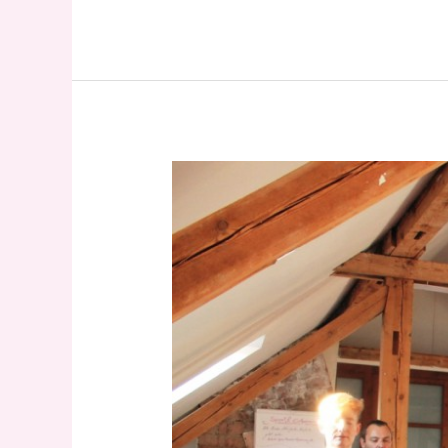
Pilates-
Soft
!Rücken
spezial!